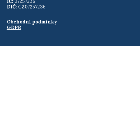
IČ:
07257236
DIČ:
CZ07257236
Obchodní podmínky
GDPR