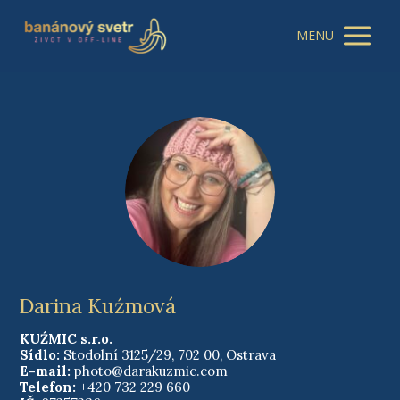
MENU
Darina Kuźmová
KUŹMIC s.r.o.
Sídlo:
Stodolní 3125/29, 702 00, Ostrava
E-mail:
photo@darakuzmic.com
Telefon:
+420 732 229 660