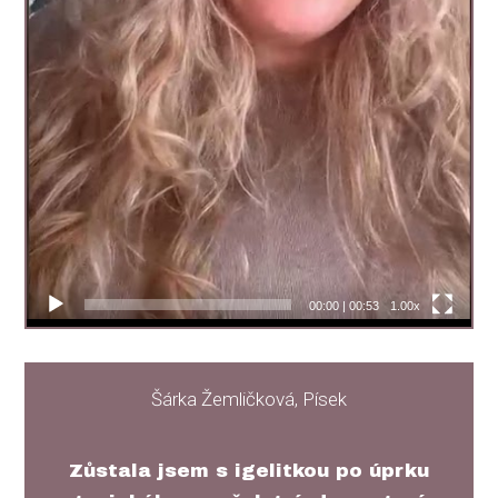
00:00
|
00:53
1.00x
Šárka Žemličková, Písek
Zůstala jsem s igelitkou po úprku