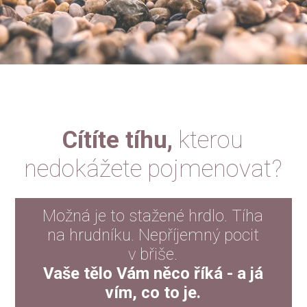
Cítíte tíhu,
kterou
nedokážete pojmenovat?
Možná je to stažené hrdlo. Tíha
na hrudníku. Nepříjemný pocit
v břiše.
Vaše tělo Vám něco říká - a já
vím, co to je.