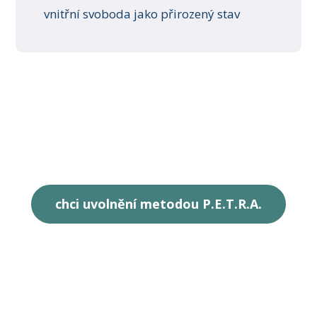
vnitřní svoboda jako přirozený stav
chci uvolnění metodou P.E.T.R.A.