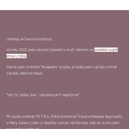
Jmenuji se Darina Kuźmová,
od roku 2022 vedu session (sezení) s muži i ženami na
uvolnění svých
emocí z těla.
Sama jsem si těmito "terapiemi" prošla, protože jsem začala vnímat
své tělo, které mi říkalo:
"toto Tě, holka, bolí... toto téma je Ti nepříjmné".
Při studiu metody P.E.T.R.A. (Past Emotional Trauma Release Approach)
u Petry Adams jsem si dovolila vnímat své tělo bez zábran a tím jsem