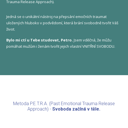
Trauma Release Approach).
Jedná se o unikátní nástroj na přepsání emočních traumat
uložených hluboko v podvědomí, která brání svobodně tvořit Váš
život.
Bylo mi ctí u Tebe studovat, Petro.
Jsem vděčná, že můžu
pomáhat mužům i ženám tvořit jejich vlastní VNITŘNÍ SVOBODU.
Metoda P.E.T.R.A. (Past Emotional Trauma Release
Approach) -
Svoboda začíná v těle.