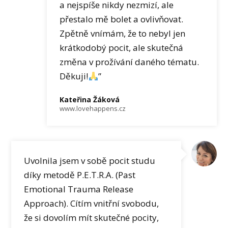
a nejspíše nikdy nezmizí, ale
přestalo mě bolet a ovlivňovat.
Zpětně vnímám, že to nebyl jen
krátkodobý pocit, ale skutečná
změna v prožívání daného tématu.
Děkuji!
”
Kateřina Žáková
www.lovehappens.cz
Uvolnila jsem v sobě pocit studu
díky metodě P.E.T.R.A. (Past
Emotional Trauma Release
Approach). Cítím vnitřní svobodu,
že si dovolím mít skutečné pocity,