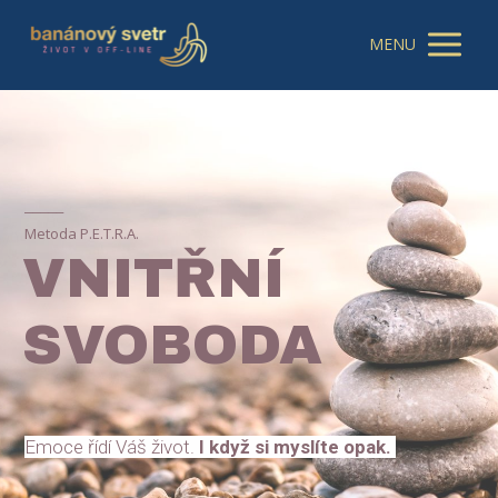
MENU
_____
Metoda P.E.T.R.A.
VNITŘNÍ
SVOBODA
Emoce řídí Váš život.
I když si myslíte opak.