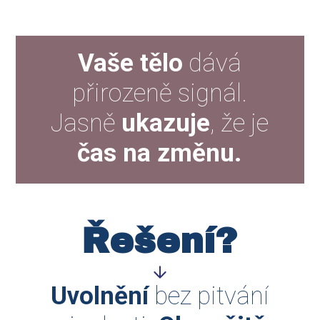
Vaše tělo
dává
přirozeně signál.
Jasně
ukazuje
, že je
čas na změnu.
Řešení?
Uvolnění
bez pitvání