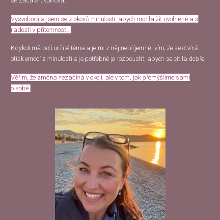
se začala uvolňovat.
Vysvobodila jsem se z okovů minulosti, abych mohla žít uvolněně a s
radostí v přítomnosti.
Kdykoli mě bolí určité téma a je mi z něj nepříjemně, vím, že se otvírá
otisk emocí z minulosti a je potřebné je rozpoustit, abych se cítila dobře.
Věřím, že změna nezačíná v okolí, ale v tom, jak přemýšlíme sami
o sobě.