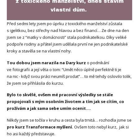
z toxického manželství, dnes stavím
vlastní dům.
Před sedmi lety jsem po úprku z toxického manželství zůstala
s igelitkou, bez střechy nad hlavou a bez financí… Ze dne na den
jsem se z “matky v domácnosti” stala podnikatelkou. Díky veliké
podpoře rodiny a přátel jsem udělala první ne jen podnikatelské
kroky a stavěla se na vlastní nohy.
Tou dobou jsem narazila na Dary kurz
o podnikání
ve fotografii a její věta o tom: “Umět něco úplně perfektně ti je
na nic - když svou práci neumíš prodat”… to mě tehdy oslovilo tolik,
že jsem se přihlásila do kurzu.
Bylo to skvělé, ovšem mé pracovní výsledky se stále
propojovali s mým osobním životem a tím jak se cítím, co
prožívám a jak sama sebe umím ocenit….
Někdy jsem se točila v kruhu a cesta byla trnitá… rozhodla jsme se
pro kurz Transformace myšlení.
Ovšem toto nebyl kurz, jak si
ho asi každý představuje.