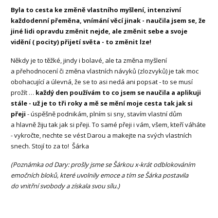
Byla to cesta ke změně vlastního myšlení, intenzivní
každodenní přeměna, vnímání věcí jinak - naučila jsem se, že
jiné lidi opravdu změnit nejde, ale změnit sebe a svoje
vidění ( pocity) přijetí světa - to změnit lze!
Někdy je to těžké, jindy i bolavé, ale ta změna myšlení
a přehodnocení či změna vlastních návyků (zlozvyků) je tak moc
obohacující a úlevná, že se to asi nedá ani popsat - to se musí
prožít …
každý den používám to co jsem se naučila a aplikuji
stále - už je to tři roky a mě se mění moje cesta tak jak si
přeji
- úspěšně podnikám, plním si sny, stavím vlastní dům
a hlavně žiju tak jak si přeji. To samé přeji i vám, všem, kteří váháte
- vykročte, nechte se vést Darou a makejte na svých vlastních
snech. Stojí to za to! Šárka
(Poznámka od Dary: prošly jsme se Šárkou x-krát odblokováním
emočních bloků, které uvolnily emoce a tím se Šárka postavila
do vnitřní svobody a získala svou sílu.)