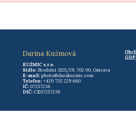
Darina Kuźmová
Obc
GDP
KUŹMIC s.r.o.
Sídlo:
Stodolní 3125/29, 702 00, Ostrava
E-mail:
photo@darakuzmic.com
Telefon:
+420 732 229 660
IČ:
07257236
DIČ:
CZ07257236