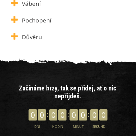
Vábení
Pochopení
Důvěru
Začínáme brzy, tak se přidej, ať o nic
nepřijdeš.
0
0
0
0
0
0
0
0
DNÍ
HODIN
MINUT
SEKUND