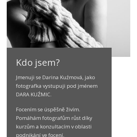
Kdo jsem?
Jmenuji se Darina Kuźmová, jako
fotografka vystupuji pod jménem
DARA KUŹMIC.
Focením se úspěšně živím.
Pomáhám fotografům růst díky
kurzům a konzultacím v oblasti
podnikání ve focení.