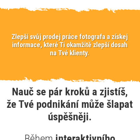
Zlepši svůj prodej práce fotografa a získej
informace, které Ti okamžitě zlepší dosah
na Tvé klienty.
Nauč se pár kroků a zjistíš,
že Tvé podnikání může šlapat
úspěšněji.
Během
interaktivního